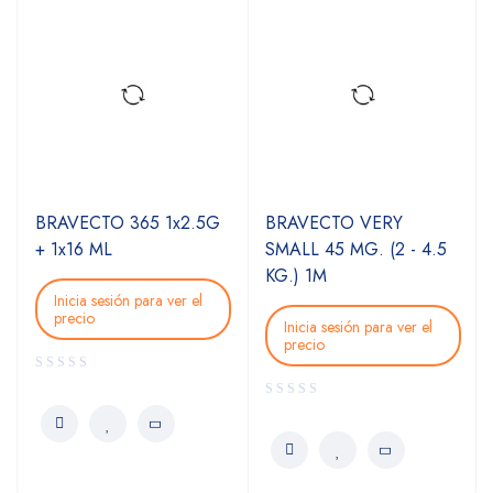
.5G
BRAVECTO VERY
BRAVECTO SMALL 100
SMALL 45 MG. (2 - 4.5
MG. (4.5 - 10 KG.) 1M
KG.) 1M
el
Inicia sesión para ver el
precio
Inicia sesión para ver el
precio