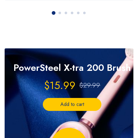
PowerSteel
X-tra 200 Brush
$15.99
$29.99
Add to cart