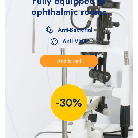
Fully equipped
of
ophthalmic rooms
Anti-Bacterial
Anti-Virus
Add to cart
-30%