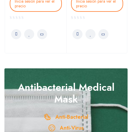
ra ver el
Inicia sesión para ver el
precio
Antibacterial
Medical
Mask
Anti-Bacterial
Anti-Virus