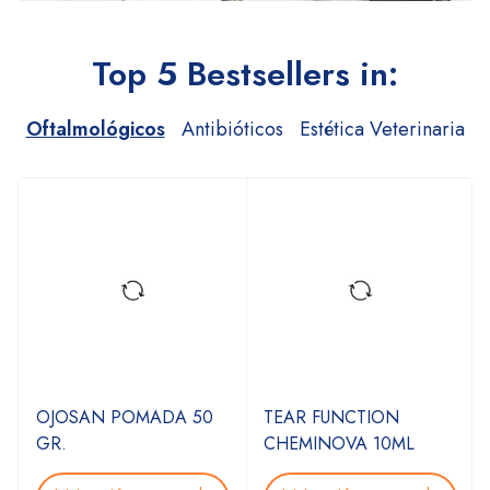
Top 5 Bestsellers in:
Oftalmológicos
Antibióticos
Estética Veterinaria
ADA 50
TEAR FUNCTION
TRAVOSANT FOR
CHEMINOVA 10ML
Inicia sesión para ver
precio