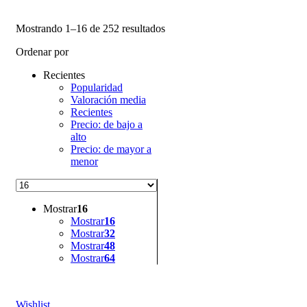
Sorted
Mostrando 1–16 de 252 resultados
by
Ordenar por
latest
Recientes
Popularidad
Valoración media
Recientes
Precio: de bajo a
alto
Precio: de mayor a
menor
Mostrar
16
Mostrar
16
Mostrar
32
Mostrar
48
Mostrar
64
Wishlist