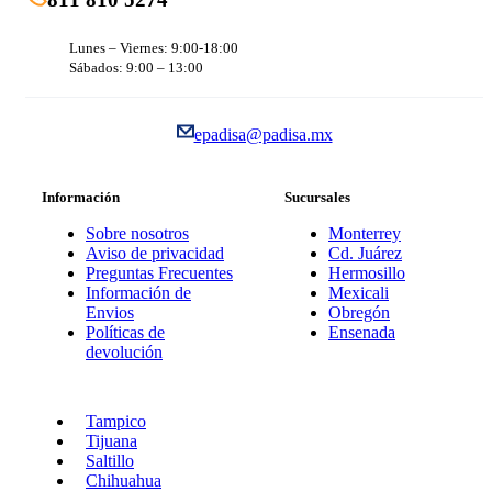
Lunes – Viernes: 9:00-18:00
Sábados: 9:00 – 13:00
epadisa@padisa.mx
Información
Sucursales
Sobre nosotros
Monterrey
Aviso de privacidad
Cd. Juárez
Preguntas Frecuentes
Hermosillo
Información de
Mexicali
Envios
Obregón
Políticas de
Ensenada
devolución
Tampico
Tijuana
Saltillo
Chihuahua