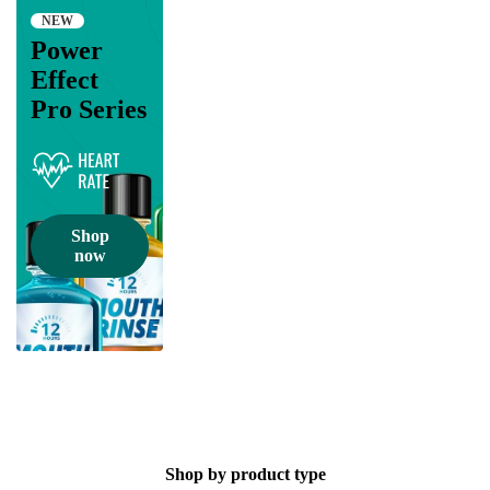
NEW
Power
Effect
Pro Series
Shop
now
Shop by product type