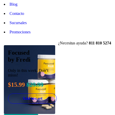
Blog
Contacto
Sucursales
Promociones
¿Necesitas ayuda?
811 810 5274
Focused
by Fredi
Only in this week. Don’t
misss!
$15.99
$29.99
Add to cart