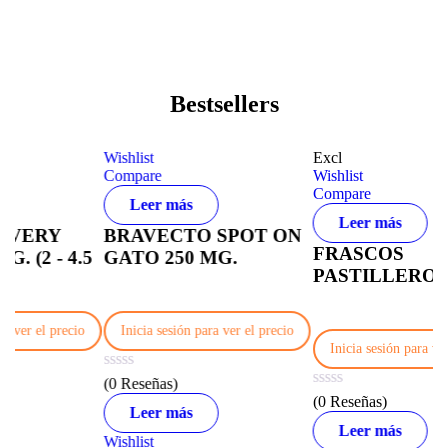
Bestsellers
Wishlist
Excl
Compare
Wishlist
Compare
Leer más
Leer más
BRAVECTO SPOT ON
FRASCOS
.5
GATO 250 MG.
PASTILLEROS
io
Inicia sesión para ver el precio
Inicia sesión para ver el precio
(0 Reseñas)
(0 Reseñas)
Leer más
Leer más
Wishlist