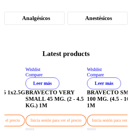
Analgésicos
Anestésicos
Latest products
Wishlist
Wishlist
Compare
Compare
Leer más
Leer más
.5G
BRAVECTO VERY
BRAVECTO SMALL
SMALL 45 MG. (2 - 4.5
100 MG. (4.5 - 10 KG.)
KG.) 1M
1M
io
Inicia sesión para ver el precio
Inicia sesión para ver el precio