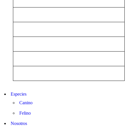
¡Regístrate y
obtén precio
preferencial!
Regístrate
Especies
Canino
Felino
Nosotros