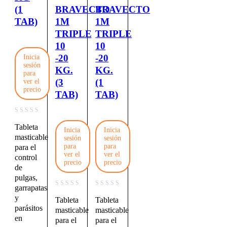
(1
BRAVECTO
BRAVECTO
TAB)
1M
1M
TRIPLE
TRIPLE
10
10
-20
-20
Inicia
sesión
KG.
KG.
para
(3
(1
ver el
precio
TAB)
TAB)
Tableta
Inicia
Inicia
masticable
sesión
sesión
para
para
para el
ver el
ver el
control
precio
precio
de
pulgas,
garrapatas
y
Tableta
Tableta
parásitos
masticable
masticable
en
para el
para el