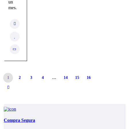
un
mes.
1
2
3
4
…
14
15
16
Compra Segura