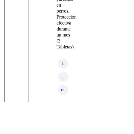
en
perros.
Protección
efectiva
durante
un mes
(3
Tabletas).