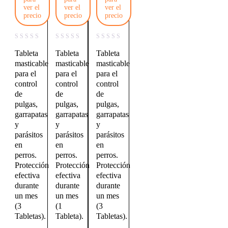
ver el
ver el
ver el
precio
precio
precio
Tableta
Tableta
Tableta
masticable
masticable
masticable
para el
para el
para el
control
control
control
de
de
de
pulgas,
pulgas,
pulgas,
garrapatas
garrapatas
garrapatas
y
y
y
parásitos
parásitos
parásitos
en
en
en
perros.
perros.
perros.
Protección
Protección
Protección
efectiva
efectiva
efectiva
durante
durante
durante
un mes
un mes
un mes
(3
(1
(3
Tabletas).
Tableta).
Tabletas).