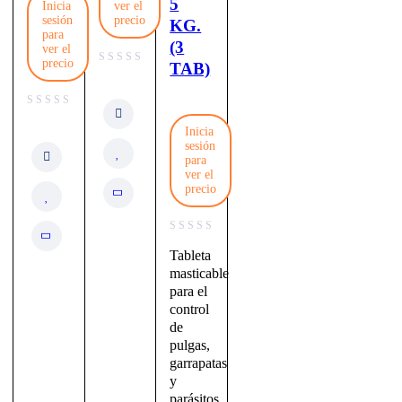
5
Inicia
ver el
sesión
precio
KG.
para
(3
ver el
precio
TAB)
Inicia
sesión
para
ver el
precio
Tableta
masticable
para el
control
de
pulgas,
garrapatas
y
parásitos