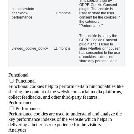
This cookie is set by
GDPR Cookie Consent
cookielawinfo-
plugin. The cookie is
checkbox-
11 months
used to store the user
performance
consent for the cookies in
the category
"Performance".
The cookie is set by the
GDPR Cookie Consent
plugin and is used to
viewed_cookie_policy
11 months
store whether or not user
has consented to the use
of cookies. It does not
store any personal data.
Functional
Functional
Functional cookies help to perform certain functionalities like
sharing the content of the website on social media platforms,
collect feedbacks, and other third-party features.
Performance
Performance
Performance cookies are used to understand and analyze the
key performance indexes of the website which helps in
delivering a better user experience for the visitors.
Analytics