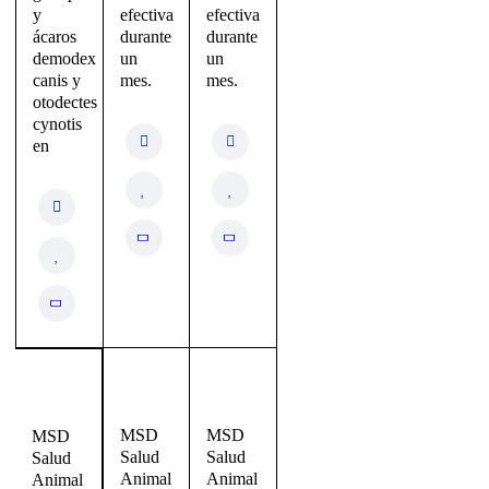
y
efectiva
efectiva
ácaros
durante
durante
demodex
un
un
canis y
mes.
mes.
otodectes
cynotis
en
MSD
MSD
MSD
Salud
Salud
Salud
Animal
Animal
Animal