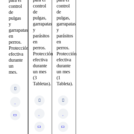
para el
control
control
control
de
de
de
pulgas,
pulgas,
pulgas
garrapatas
garrapatas
y
y
y
garrapatas
parásitos
parásitos
en
en
en
perros.
perros.
perros.
Protección
Protección
Protección
efectiva
efectiva
efectiva
durante
durante
durante
un
un mes
un mes
mes.
(3
(1
Tabletas).
Tableta).