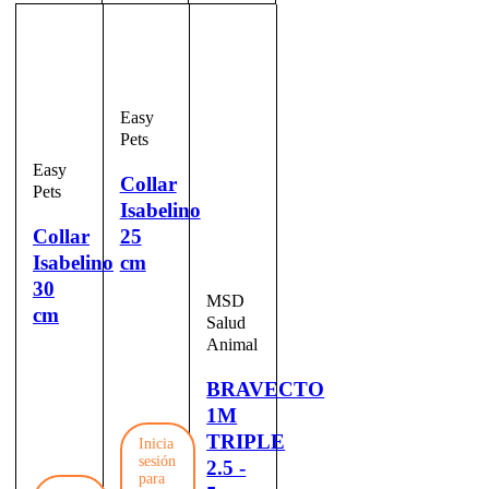
Easy
Pets
Easy
Collar
Pets
Isabelino
Collar
25
Isabelino
cm
30
MSD
cm
Salud
Animal
BRAVECTO
1M
TRIPLE
Inicia
sesión
2.5 -
para