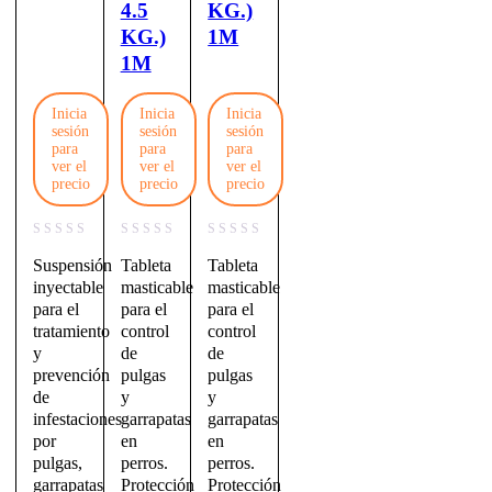
4.5
KG.)
KG.)
1M
1M
Inicia
Inicia
Inicia
sesión
sesión
sesión
para
para
para
ver el
ver el
ver el
precio
precio
precio
Suspensión
Tableta
Tableta
inyectable
masticable
masticable
para el
para el
para el
tratamiento
control
control
y
de
de
prevención
pulgas
pulgas
de
y
y
infestaciones
garrapatas
garrapatas
por
en
en
pulgas,
perros.
perros.
garrapatas
Protección
Protección