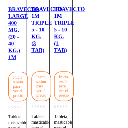
BRAVECTO
BRAVECTO
BRAVECTO
1M
1M
LARGE
TRIPLE
TRIPLE
400
5 - 10
5 - 10
MG.
KG.
KG.
(20 -
(3
(1
40
TAB)
TAB)
KG.)
1M
Inicia
Inicia
Inicia
sesión
sesión
sesión
para
para
para
ver el
ver el
ver el
precio
precio
precio
Tableta
Tableta
Tableta
masticable
masticable
masticable
para el
para el