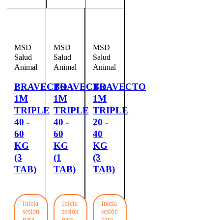
MSD
MSD
MSD
Salud
Salud
Salud
Animal
Animal
Animal
BRAVECTO
BRAVECTO
BRAVECTO
1M
1M
1M
TRIPLE
TRIPLE
TRIPLE
40 -
40 -
20 -
60
60
40
KG
KG
KG
(3
(1
(3
TAB)
TAB)
TAB)
Inicia
Inicia
Inicia
sesión
sesión
sesión
para
para
para