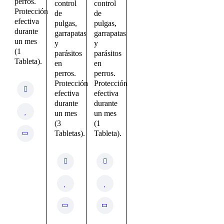
perros.
control
control
Protección
de
de
efectiva
pulgas,
pulgas,
durante
garrapatas
garrapatas
un mes
y
y
(1
parásitos
parásitos
Tableta).
en
en
perros.
perros.
Protección
Protección
efectiva
efectiva
durante
durante
un mes
un mes
(3
(1
Tabletas).
Tableta).