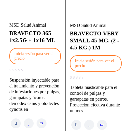
MSD Salud Animal
MSD Salud Animal
BRAVECTO 365
BRAVECTO VERY
1x2.5G + 1x16 ML
SMALL 45 MG. (2 -
4.5 KG.) 1M
Inicia sesión para ver el
precio
Inicia sesión para ver el
precio
Suspensión inyectable para
el tratamiento y prevención
Tableta masticable para el
de infestaciones por pulgas,
control de pulgas y
garrapatas y ácaros
garrapatas en perros.
demodex canis y otodectes
Protección efectiva durante
cynotis en
un mes.