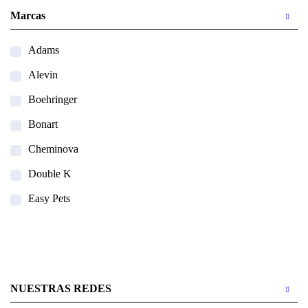
Marcas
Adams
Alevin
Boehringer
Bonart
Cheminova
Double K
Easy Pets
Holland Animal Health
MSD Salud Animal
Ourofino
NUESTRAS REDES
Pet Ag