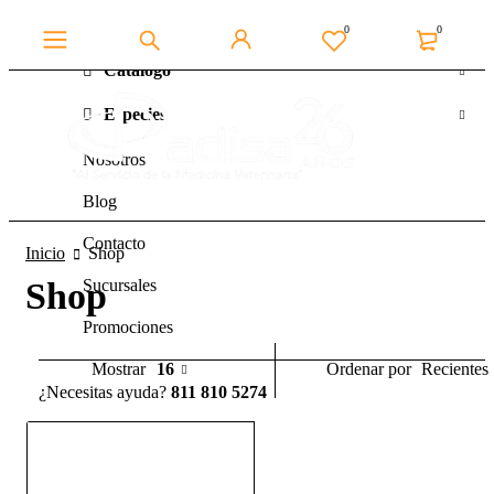
0
0
Catálogo
Especies
Nosotros
Blog
Contacto
Inicio
Shop
Shop
Sucursales
Promociones
Recientes
Mostrar
16
Ordenar por
¿Necesitas ayuda?
811 810 5274