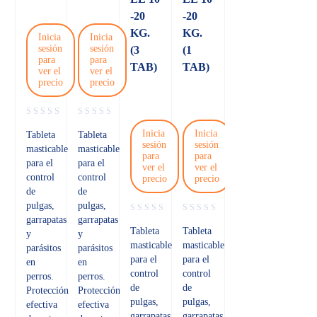
-20
-20
KG.
KG.
Inicia
Inicia
sesión
sesión
(3
(1
para
para
TAB)
TAB)
ver el
ver el
precio
precio
Inicia
Inicia
Tableta
Tableta
sesión
sesión
masticable
masticable
para
para
para el
para el
ver el
ver el
control
control
precio
precio
de
de
pulgas,
pulgas,
garrapatas
garrapatas
Tableta
Tableta
y
y
masticable
masticable
parásitos
parásitos
para el
para el
en
en
control
control
perros.
perros.
de
de
Protección
Protección
pulgas,
pulgas,
efectiva
efectiva
garrapatas
garrapatas