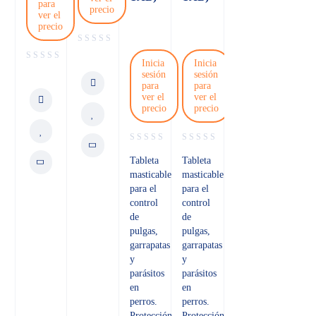
para
precio
ver el
precio
Inicia
Inicia
sesión
sesión
para
para
ver el
ver el
precio
precio
Tableta
Tableta
masticable
masticable
para el
para el
control
control
de
de
pulgas,
pulgas,
garrapatas
garrapatas
y
y
parásitos
parásitos
en
en
perros.
perros.
Protección
Protección