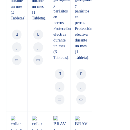
durante
durante
y
y
un mes
un mes
parásitos
parásitos
(3
(1
en
en
Tabletas).
Tableta).
perros.
perros.
Protección
Protección
efectiva
efectiva
durante
durante
un mes
un mes
(3
(1
Tabletas).
Tableta).