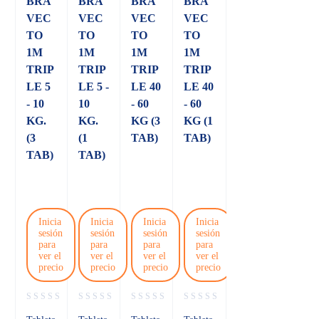
BRA
BRA
BRA
BRA
VEC
VEC
VEC
VEC
TO
TO
TO
TO
1M
1M
1M
1M
TRIP
TRIP
TRIP
TRIP
LE 5
LE 5 -
LE 40
LE 40
- 10
10
- 60
- 60
KG.
KG.
KG (3
KG (1
(3
(1
TAB)
TAB)
TAB)
TAB)
Inicia
Inicia
Inicia
Inicia
sesión
sesión
sesión
sesión
para
para
para
para
ver el
ver el
ver el
ver el
precio
precio
precio
precio