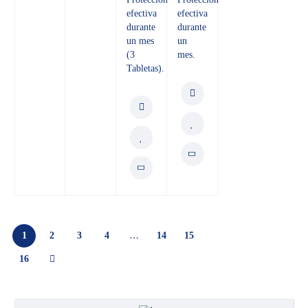
efectiva
efectiva
durante
durante
un mes
un
(3
mes.
Tabletas).
1
2
3
4
…
14
15
16