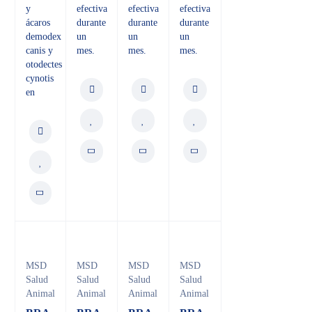
y
efectiva
efectiva
efectiva
ácaros
durante
durante
durante
demodex
un
un
un
canis y
mes.
mes.
mes.
otodectes
cynotis
en
MSD
MSD
MSD
MSD
Salud
Salud
Salud
Salud
Animal
Animal
Animal
Animal