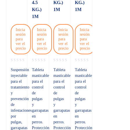
4.5
KG.)
KG.)
KG.)
1M
1M
1M
Inicia
Inicia
Inicia
Inicia
sesión
sesión
sesión
sesión
para
para
para
para
ver el
ver el
ver el
ver el
precio
precio
precio
precio
Suspensión
Tableta
Tableta
Tableta
inyectable
masticable
masticable
masticable
para el
para el
para el
para el
tratamiento
control
control
control
y
de
de
de
prevención
pulgas
pulgas
pulgas
de
y
y
y
infestaciones
garrapatas
garrapatas
garrapatas
por
en
en
en
pulgas,
perros.
perros.
perros.
garrapatas
Protección
Protección
Protección