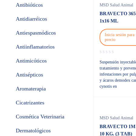
Antibióticos
MSD Salud Animal
BRAVECTO 365 
Antidiarréicos
1x16 ML
Antiespasmódicos
Inicia sesión para 
precio
Antiinflamatorios
Antimicóticos
Suspensión inyectabl
tratamiento y preven
Antisépticos
infestaciones por pul
y ácaros demodex can
cynotis en
Aromaterapia
Cicatrizantes
Cosmética Veterinaria
MSD Salud Animal
BRAVECTO 1M 
Dermatológicos
10 KG. (3 TAB)