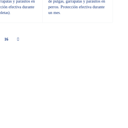
rrapatas y parásitos en
de pulgas, garrapatas y parásitos en
cción efectiva durante
perros. Protección efectiva durante
letas).
un mes.
16