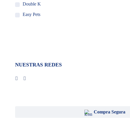
Double K
Easy Pets
Holland Animal Health
MSD Salud Animal
Ourofino
Pet Ag
NUESTRAS REDES
Piramal
Santgar
VedCo
VEDi Lab
Vet One
Compra Segura