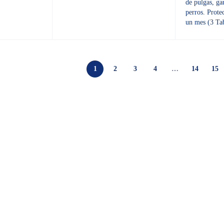
de pulgas, ga
perros. Prote
un mes (3 Tab
1
2
3
4
…
14
15