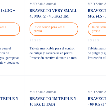
MSD Salud Animal
MSD Salud A
1x2.5G +
BRAVECTO VERY SMALL
BRAVECT
45 MG. (2 - 4.5 KG.) 1M
MG. (4.5 -
ver el
Inicia sesión para ver el
Inicia sesi
precio
precio
e para el
Tableta masticable para el control
Tableta masti
ción de
de pulgas y garrapatas en perros.
de pulgas y g
gas, garrapatas
Protección efectiva durante un mes.
Protección ef
is y otodectes
MSD Salud Animal
MSD Salud A
TRIPLE 5 -
BRAVECTO 1M TRIPLE 5 -
BRAVECT
10 KG. (1 TAB)
- 60 KG (3