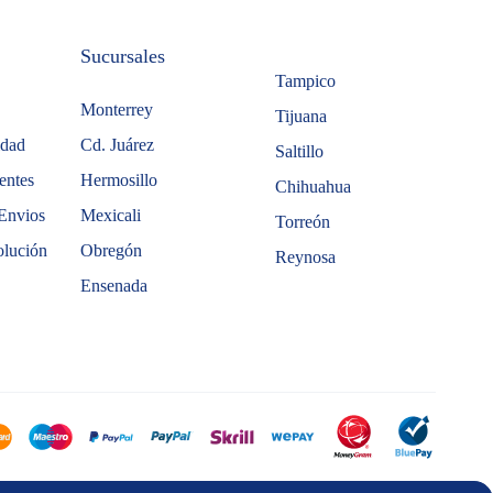
Sucursales
Tampico
Monterrey
Tijuana
idad
Cd. Juárez
Saltillo
entes
Hermosillo
Chihuahua
Envios
Mexicali
Torreón
olución
Obregón
Reynosa
Ensenada