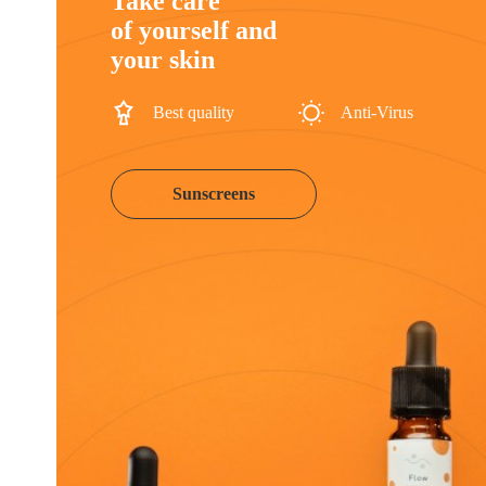
Take care
of yourself and
your skin
Best quality
Anti-Virus
Sunscreens