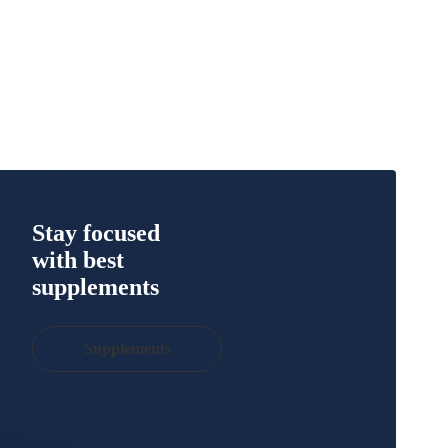
More
Stay focused
with best
supplements
Supplements